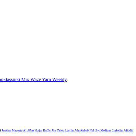
oklassniki
Mix
Waze
Yarn
Weebly
l
Jenkins
Magento
A1b87ae
Hotjar
Buffer
Jira
Yahoo
Lastfm
Adn
Airbnb
Ns8
Btc
Medium
Linkedin
Jsfiddle