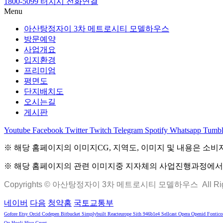
1800-5099 터치시 전화연결
Menu
아산탕정자이 3차 메트로시티 모델하우스
방문예약
사업개요
입지환경
프리미엄
평면도
단지배치도
오시는길
게시판
Youtube
Facebook
Twitter
Twitch
Telegram
Spotify
Whatsapp
Tumbl
※ 해당 홈페이지의 이미지CG, 지역도, 이미지 및 내용은 소비
※ 해당 홈페이지의 관련 이미지중 지자체의 사업진행과정에서 변
Copyrights © 아산탕정자이 3차 메트로시티 모델하우스 All Righ
네이버
다음
청약홈
국토교통부
Gofore
Etsy
Orcid
Codepen
Bitbucket
Simplybuilt
Reacteurope
Sith
946b1e4
Sellcast
Opera
Openid
Fontico
Qq
Hooli
Hive
Grunt